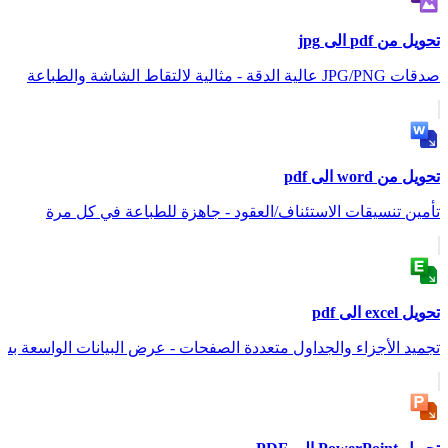
تحويل من pdf الى jpg
صدقات JPG/PNG عالية الدقة - مثالية لالتقاط الشاشة والطباعة
تحويل من word الى pdf
تأمين تنسيقات الاستئناف/العقود - جاهزة للطباعة في كل مرة
تحويل excel الى pdf
تجميد الأجزاء والجداول متعددة الصفحات - عرض البيانات الواسعة بش