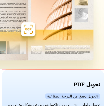
تحويل PDF
#تحويل دقيق من الدرجة الصناعية
تحويل ملفات PDF إلى وورد/إكسل/بي.بي.تي بشكل مثالي مع