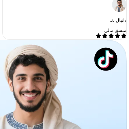
دانيال ك.
منسق مالي