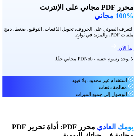
محرر PDF مجاني على الإنترنت
100% مجاني
التعرف الضوئي على الحروف، تحويل الدُفعات، التوقيع، ضغط، دمج
ملفات PDF، والمزيد في ثوانٍ.
ابدأ الآن
لا توجد رسوم خفية - PDNob مجاني حقًا.
استخدام غير محدود، بلا قيود
معالجة دفعات
الوصول إلى جميع الميزات
يومك العادي
محرر PDF: أداة تحرير PDF
مجانية في حياتك اليومية.