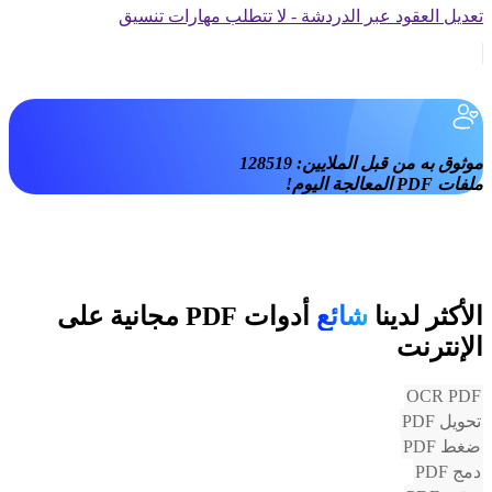
تعديل العقود عبر الدردشة - لا تتطلب مهارات تنسيق
موثوق به من قبل الملايين:
128519
ملفات PDF المعالجة اليوم!
الأكثر لدينا
شائع
أدوات PDF مجانية على
الإنترنت
OCR PDF
تحويل PDF
ضغط PDF
دمج PDF