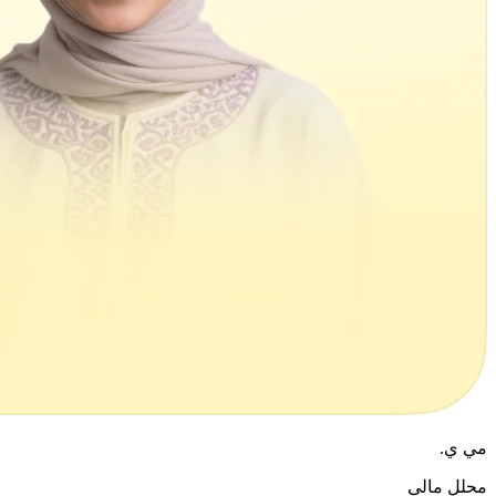
مي ي.
محلل مالي