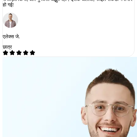
हो गई!
एलेक्स जे.
छात्र