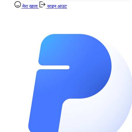
मेरा खाता
साइन आउट