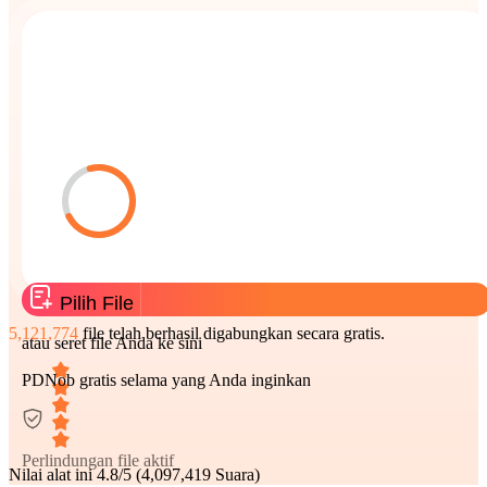
Pilih File
5,121,774
file telah berhasil digabungkan secara gratis.
atau seret file Anda ke sini
PDNob gratis selama yang Anda inginkan
Perlindungan file aktif
Nilai alat ini
4.8/5 (4,097,419 Suara)