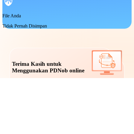
File Anda
Tidak Pernah Disimpan
Terima Kasih untuk
Menggunakan PDNob online
PDNob Online saat ini hanya tersedia di komputer
desktop Windows dan Mac. Silakan beralih ke
browser desktop untuk menggunakan fitur kami.
Didirikan pada tahun 2007, Tenorshare PDNob
dipercaya oleh jutaan orang untuk menyederhanakan
pekerjaan.