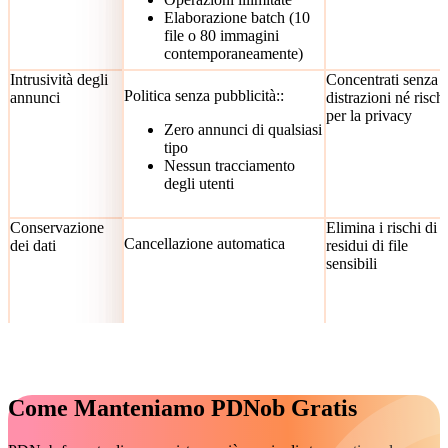
Elaborazione batch (10
file o 80 immagini
contemporaneamente)
Intrusività degli
Concentrati senza
Politica senza pubblicità::
annunci
distrazioni né rischi
per la privacy
Zero annunci di qualsiasi
tipo
Nessun tracciamento
degli utenti
Conservazione
Elimina i rischi di
Cancellazione automatica
dei dati
residui di file
sensibili
Registrazione
Inizia a lavorare in
Accesso anonimo:
secondi, zero spam
Nessuna informazione
Come Manteniamo PDNob Gratis
personale richiesta