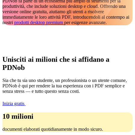
PDNob fa parte di un ecosistema più ampio di strumenti per la
produttività, che include soluzioni desktop e cloud. Offrendo una
versione online gratuita, aiutiamo gli utenti a risolvere
Qualità di output
Consegna
immediatamente le loro attività PDF, introducendoli al contempo ai
Output impeccabile:
documenti pronti p
nostri
prodotti desktop premium
per esigenze avanzate.
il cliente in modo
Nessuna filigrana
professionale
Conserva il layout e il
formato originalemat
OCR avanzato
alimentato da Abbyy
Unisciti ai milioni che si affidano a
Assistenza clienti
Risolvi i problemi
Supporto prioritario:
urgenti più
PDNob
rapidamente
Assistenza via email
Sia che tu sia uno studente, un professionista o un utente comune,
sempre disponibiler
PDNob è qui per rendere la tua esperienza con i PDF semplice e
Esperti umani dedicati
senza stress — e tutto questo senza costi.
Supporto con
condivisione schermo
Assistenza tecnica
Inizia gratis
gratuita sempre
10 milioni
documenti elaborati quotidianamente in modo sicuro.