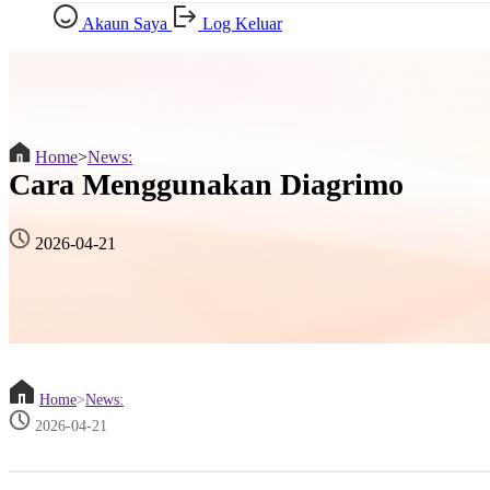
Akaun Saya
Log Keluar
Home
>
News:
Cara Menggunakan Diagrimo
2026-04-21
Home
>
News:
2026-04-21