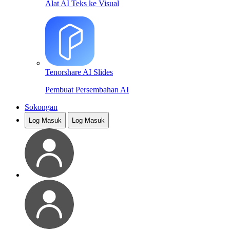
Alat AI Teks ke Visual
Tenorshare AI Slides
Pembuat Persembahan AI
Sokongan
Log Masuk
Log Masuk