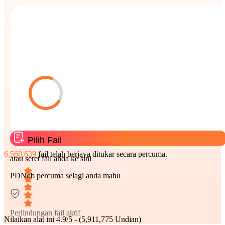
Pilih Fail
6,568,639
fail telah berjaya ditukar secara percuma.
atau seret fail anda ke sini
PDNob percuma selagi anda mahu
Perlindungan fail aktif
Nilaikan alat ini
4.9/5 - (5,911,775 Undian)