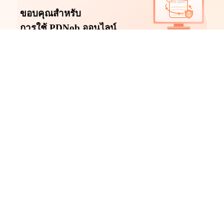
ขอบคุณสำหรับ
การใช้ PDNob ออนไลน์
PDNob ออนไลน์ขณะนี้มีให้บริการเฉพาะบน
คอมพิวเตอร์เดสก์ท็อป Windows และ Mac โปรด
เปลี่ยนไปใช้เบราว์เซอร์เดสก์ท็อปเพื่อใช้คุณสมบัติ
ของเรา
ก่อตั้งขึ้นในปี 2007 Tenorshare PDNob ได้รับความ
ไว้วางใจจากผู้คนนับล้านเพื่อทำให้งานง่ายขึ้น
ตกลง ฉันจะลองมันบน PC