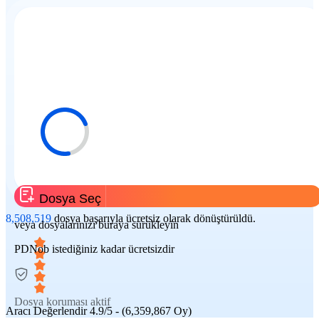
Dosya Seç
8,508,519
dosya başarıyla ücretsiz olarak dönüştürüldü.
veya dosyalarınızı buraya sürükleyin
PDNob istediğiniz kadar ücretsizdir
Dosya koruması aktif
Aracı Değerlendir
4.9/5 - (6,359,867 Oy)