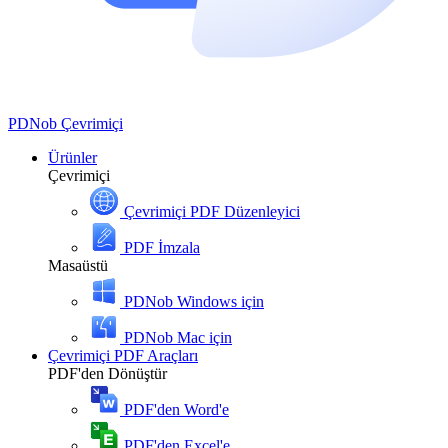
PDNob
Çevrimiçi
Ürünler
Çevrimiçi
Çevrimiçi PDF Düzenleyici
PDF İmzala
Masaüstü
PDNob Windows için
PDNob Mac için
Çevrimiçi PDF Araçları
PDF'den Dönüştür
PDF'den Word'e
PDF'den Excel'e