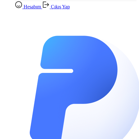
Hesabım
Çıkış Yap