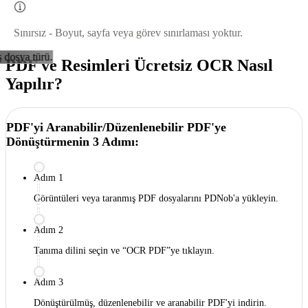
Sınırsız - Boyut, sayfa veya görev sınırlaması yoktur.
ş dosya türü.
PDF ve Resimleri Ücretsiz OCR Nasıl
Yapılır?
PDF'yi Aranabilir/Düzenlenebilir PDF'ye
Dönüştürmenin 3 Adımı:
Adım 1
Görüntüleri veya taranmış PDF dosyalarını PDNob'a yükleyin.
Adım 2
Tanıma dilini seçin ve “OCR PDF”ye tıklayın.
Adım 3
Dönüştürülmüş, düzenlenebilir ve aranabilir PDF'yi indirin.