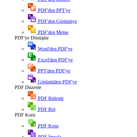
PDF'den PPT'ye
PDF'den Görüntüye
PDF'den Metne
PDF'ye Dönüştür
Word'den PDF'ye
Excel'den PDF'ye
PPT'den PDF'ye
Görüntüden PDF'ye
PDF Düzenle
PDF Birleştir
PDF Böl
PDF Koru
PDF Koru
PDF İmzala