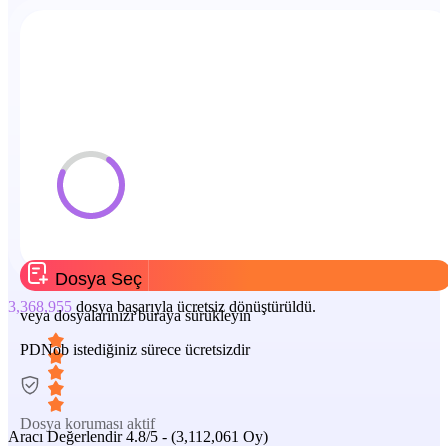
Dosya Seç
3,368,955
dosya başarıyla ücretsiz dönüştürüldü.
veya dosyalarınızı buraya sürükleyin
PDNob istediğiniz sürece ücretsizdir
Dosya koruması aktif
Aracı Değerlendir
4.8/5 - (3,112,061 Oy)