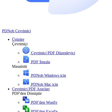
PDNob
Çevrimiçi
Ürünler
Çevrimiçi
Çevrimiçi PDF Düzenleyici
PDF İmzala
Masaüstü
PDNob Windows için
PDNob Mac için
Çevrimiçi PDF Araçları
PDF'den Dönüştür
PDF'den Word'e
PDF'den Excel'e