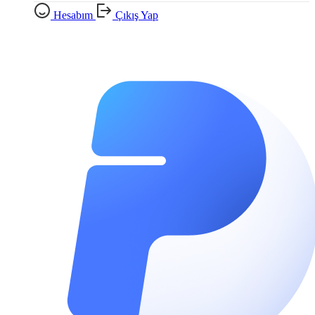
Hesabım
Çıkış Yap