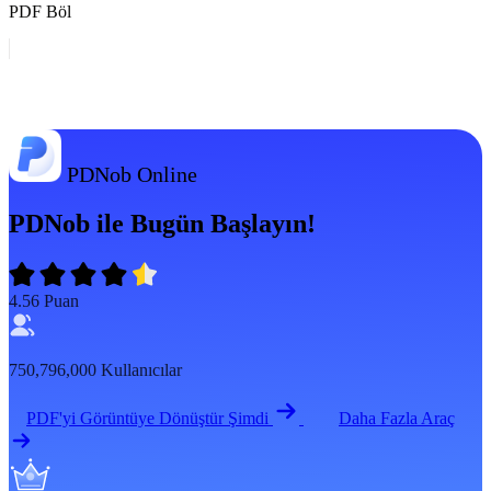
PDF Böl
PDNob Online
PDNob ile Bugün Başlayın!
4.56
Puan
750,796,000
Kullanıcılar
PDF'yi Görüntüye Dönüştür Şimdi
Daha Fazla Araç