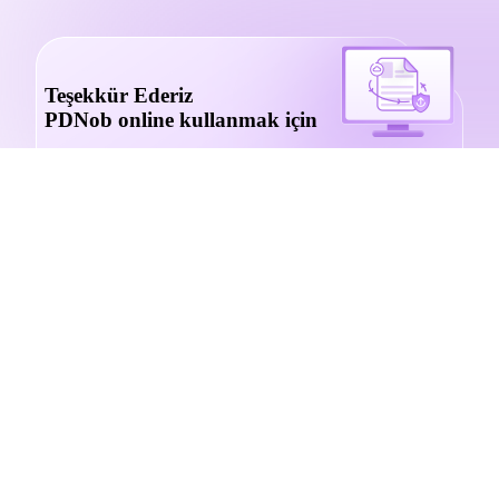
Teşekkür Ederiz
PDNob online kullanmak için
PDNob Online şu anda yalnızca Windows ve Mac
masaüstü bilgisayarlarında mevcuttur. Özelliklerimizi
kullanmak için lütfen masaüstü tarayıcısına geçin.
2007 yılında kurulan Tenorshare PDNob, işleri
basitleştirmek için milyonlarca kullanıcı tarafından
güvenilmektedir.
Tamam, PC'de deneyeceğim