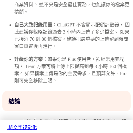
商業資料。 這不只是安全最佳實務，也能讓你的檔案更
精簡。
自己大致記錄用量：
ChatGPT 不會顯示配額計數器， 因
此建議你粗略記錄過去 3 小時內上傳了多少檔案。 如果
已接近 70 到 80 個檔案，建議把最重要的上傳留到時間
窗口重置後再進行。
升級你的方案：
如果你是 Plus 使用者，卻經常用完配
額， Team 方案可將上傳上限提高到每 3 小時 160 個檔
案。 如果檔案上傳是你的主要需求，且預算允許，Pro
則可完全移除上限。
結論
ChatGPT 中的「Y你已達到檔案上傳上限，請稍後再試」 錯
将文字视觉化
誤通常只是暫時性的，多半發生在檔案上傳配額已用完時。