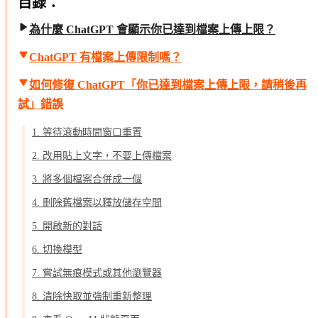
目錄：
為什麼 ChatGPT 會顯示你已達到檔案上傳上限？
ChatGPT 有檔案上傳限制嗎？
如何修復 ChatGPT「你已達到檔案上傳上限，請稍後再
試」錯誤
1. 等待滾動時間窗口重置
2. 改用貼上文字，不要上傳檔案
3. 將多個檔案合併成一個
4. 刪除舊檔案以釋放儲存空間
5. 開啟新的對話
6. 切換模型
7. 嘗試無痕模式或其他瀏覽器
8. 清除快取並強制重新整理