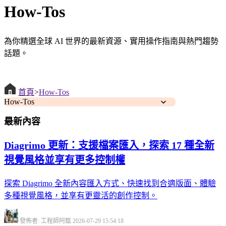
How-Tos
為你精選全球 AI 世界的最新資源、實用操作指南與熱門趨勢
話題。
首頁
>
How-Tos
How-Tos
最新內容
News
圖表繪製技巧
簡報技巧
Diagrimo 更新：支援檔案匯入，探索 17 種全新
比較與評測
視覺風格並享有更多控制權
AI 應用技巧
探索 Diagrimo 全新內容匯入方式、快速找到合適版面、體驗
多種視覺風格，並享有更靈活的創作控制。
發佈者: 工程師阿甄
2026-07-29 15:54:18