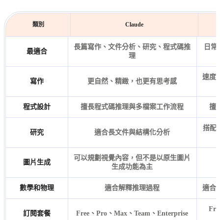
類別
Claude
長篇寫作、文件分析、研究、程式碼推
日常
最適合
理
速度
寫作
更自然、精緻，也更有思考感
程式設計
擅長程式碼推理與多檔案工作流程
擅
搭配網
研究
適合長文件與結構化分析
可以規劃視覺內容，但不是以原生圖片
圖片生成
生成功能為主
數學和物理
適合解釋推理過程
適合
Fr
訂閱套餐
Free、Pro、Max、Team、Enterprise