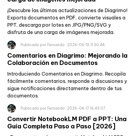
Trucos de IA
¡Descubre las últimas actualizaciones de Diagrimo!
Foto con IA
Exporta documentos en PDF, convierte visuales a
Meme de tendencia
PPT, descarga por lotes en JPG/PNG/SVG y
disfruta de una carga de imágenes mejorada.
Trucos de Gemini IA
Publicado por Fernando
2026-06-15 11:30:44
Trucos de Chatgpt
Comentarios en Diagrimo: Mejorando la
Trucos para Diagramas
Colaboración en Documentos
Introduciendo Comentarios en Diagrimo. Recopila
fácilmente comentarios, responde a discusiones y
sigue notificaciones directamente dentro de tus
documentos.
Publicado por Fernando
2026-04-17 16:49:07
Convertir NotebookLM PDF a PPT: Una
Guía Completa Paso a Paso [2026]